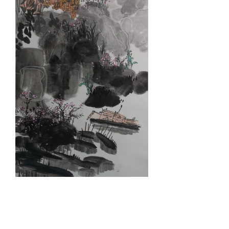
《南国春色》136X68cm 2019年 仝津超
后一个：
刘颖
ꄲ