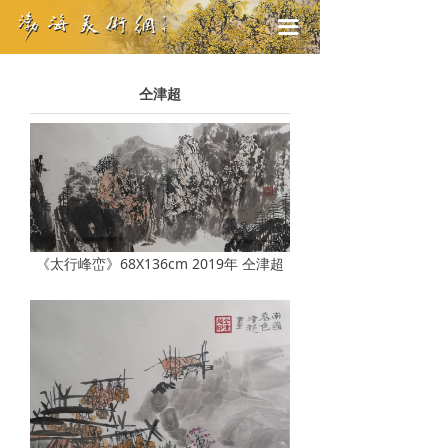
끀
仝津超
《太行峰峦》68X136cm 2019年 仝津超