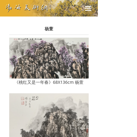
끀
杨萱
《桃红又是一年春》68X136cm 杨萱