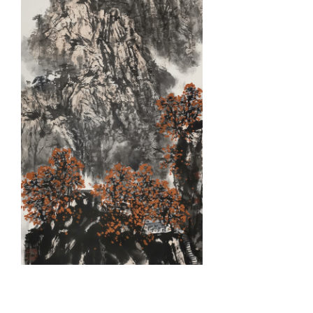
《秋山红树》136X68cm 杨萱