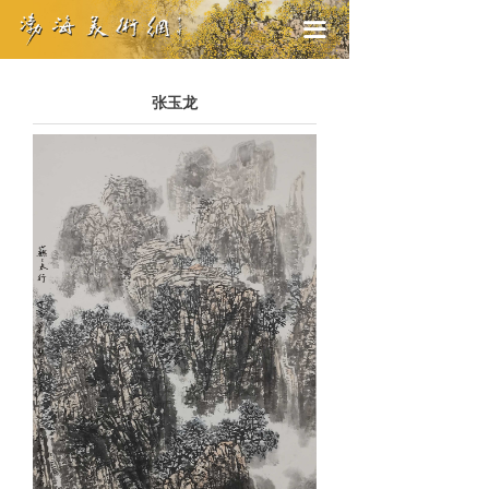
끀
张玉龙