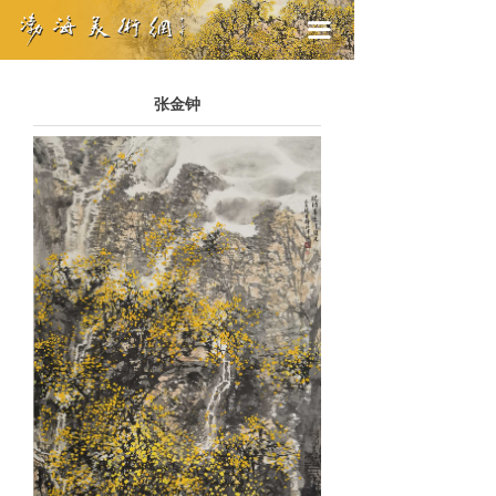
끀
张金钟