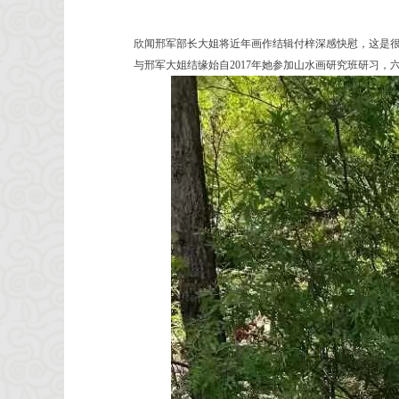
欣闻邢军部长大姐将近年画作结辑付梓深感快慰，这是
与邢军大姐结缘始自2017年她参加山水画研究班研习