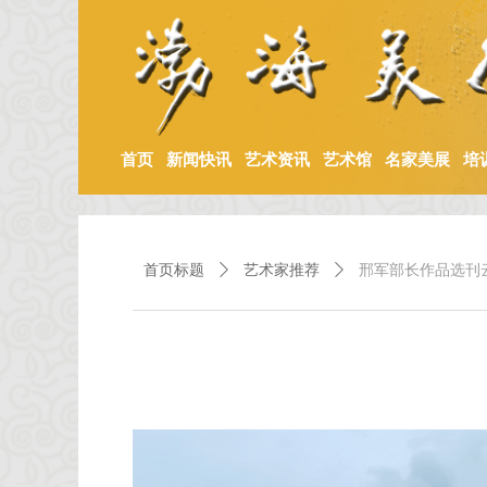
首页
新闻快讯
艺术资讯
艺术馆
名家美展
培
首页标题
ꄲ
艺术家推荐
ꄲ
邢军部长作品选刊