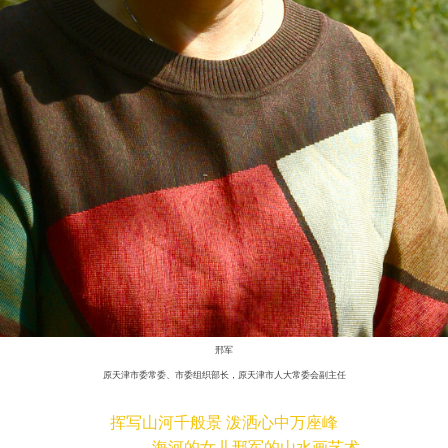
邢军
原天津市委常委、市委组织部长，原天津市人大常委会副主任
挥写山河千般景 泼洒心中万座峰
————海河的女儿邢军的山水画艺术