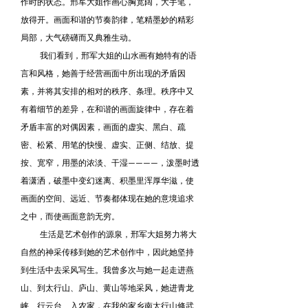
作时的状态。邢军大姐作画心胸宽阔，大手笔，
放得开。画面和谐的节奏韵律，笔精墨妙的精彩
局部，大气磅礴而又典雅生动。
我们看到，邢军大姐的山水画有她特有的语
言和风格，她善于经营画面中所出现的矛盾因
素，并将其安排的相对的秩序、条理。秩序中又
有着细节的差异，在和谐的画面旋律中，存在着
矛盾丰富的对偶因素，画面的虚实、黑白、疏
密、松紧、用笔的快慢、虚实、正侧、结放、提
按、宽窄，用墨的浓淡、干湿————，泼墨时透
着潇洒，破墨中变幻迷离、积墨里浑厚华滋，使
画面的空间、远近、节奏都体现在她的意境追求
之中，而使画面意韵无穷。
生活是艺术创作的源泉，邢军大姐努力将大
自然的神采传移到她的艺术创作中，因此她坚持
到生活中去采风写生。我曾多次与她一起走进燕
山、到太行山、庐山、黄山等地采风，她进青龙
峡、行云台、入农家，在我的家乡南太行山修武