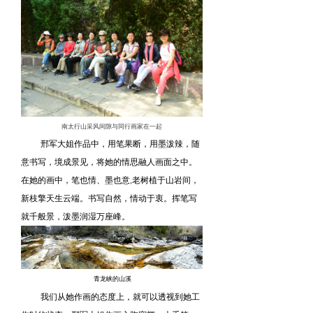
南太行山采风间隙与同行画家在一起
邢军大姐作品中，用笔果断，用墨泼辣，随
意书写，境成景见，将她的情思融人画面之中。
在她的画中，笔也情、墨也意,老树植于山岩间，
新枝擎天生云端。书写自然，情动于衷。挥笔写
就千般景，泼墨润湿万座峰。
青龙峡的山溪
我们从她作画的态度上，就可以透视到她工