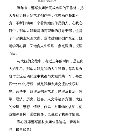
云溪谷考察采风
近年来，邢军大姐除完成市里的工作外，把
大多精力投人到艺术创作中，优秀画作频出不
穷，不断打动每一个看到她的作品的人。在我心
目中，邢军大姐既是德高望重的领导干部，也是
了不起的山水画大家。我读过她的创作笔记，既
是学习心得，又饱含人生哲理，点点滴滴，浸润
心田。
与大姐的交往中，有近三年的时间，是在向
大姐学习。邢军大姐是我的人生导师，每次举办
研讨交流活动的途中我都与大姐同乘一车，每次
四十分钟的行程，就是我和大姐交流的快乐时
光。言谈中，既涉及书画艺术，也涉及政治、哲
学、经济、历史、社会、人文等诸多方面，大姐
的经历、思想、情感、作风、对事物的认知，使
我如沐春风、受益良多，也激发了我创作情感。
衷心祝愿邢军部长大姐佳作连连、青春常
驻、诸事如意!