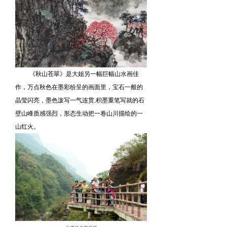
《秋山苍翠》是大姐另一幅巨幅山水画佳
作，万点秋色在墨彩纷呈的画面里，宝石一般的
晶莹闪亮，墨色泼写一气连贯,积墨重笔写就的石
壁山峰质感强烈，形态生动把一卷山川描绘的一
山红火。