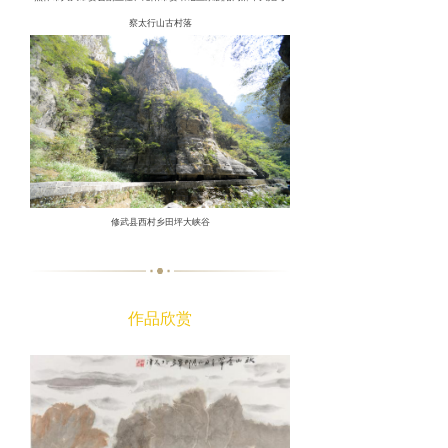
察太行山古村落
修武县西村乡田坪大峡谷
作品欣赏