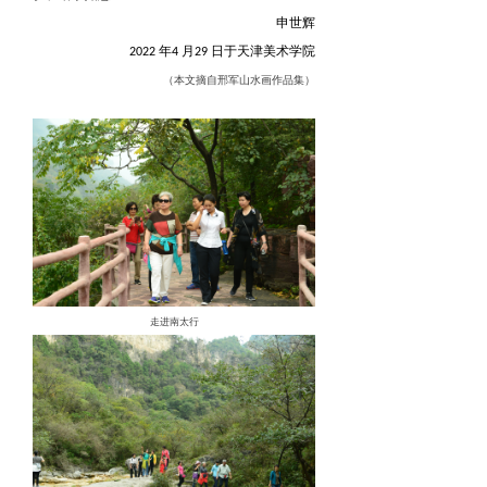
申世辉
年
月
日于天津美术学院
2022
4
29
（本文摘自邢军山水画作品集）
走进南太行