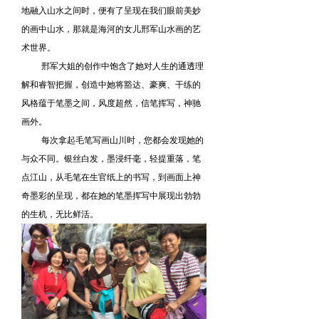
地融入山水之间时，便有了呈现在我们眼前美妙
的画中山水，那就是海河的女儿邢军山水画的艺
术世界。
邢军大姐的创作中饱含了她对人生的通透理
解和睿智把握，创造中她将豁达、豪爽、干练的
风格蕴于笔墨之间，风度超然，信笔挥写，神驰
画外。
每次拿起毛笔写画山川时，您都会发现她的
与众不同。银丝白发，墨浸纤毫，轻提重落，笔
点江山，从毛笔在生官纸上的书写，到画面上神
奇墨彩的呈现，都在她的笔墨挥写中展现出勃勃
的生机，无比鲜活。