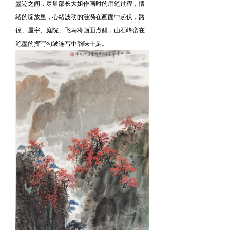
墨迹之间，尽显部长大姐作画时的用笔过程，情
绪的绽放里，心绪波动的涟漪在画面中起伏，路
径、屋宇、庭院、飞鸟将画面点醒，山石峰峦在
笔墨的挥写勾皱连写中韵味十足。