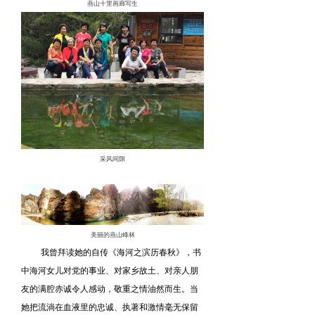
燕山十里画廊写生
采风间隙
美丽的燕山峰林
我曾拜读她的自传《海河之滨历春秋》，书
中海河女儿对党的事业、对家乡故土、对亲人朋
友的满腔赤诚令人感动，敬重之情油然而生。当
她把流淌在血液里的忠诚、执著和激情毫无保留