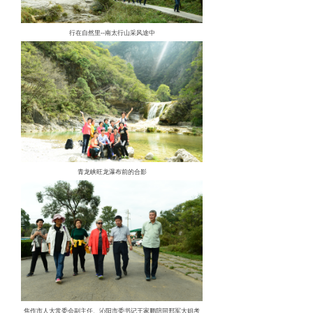
行在自然里--南太行山采风途中
青龙峡旺龙瀑布前的合影
焦作市人大常委会副主任、沁阳市委书记王家鹏陪同邢军大姐考