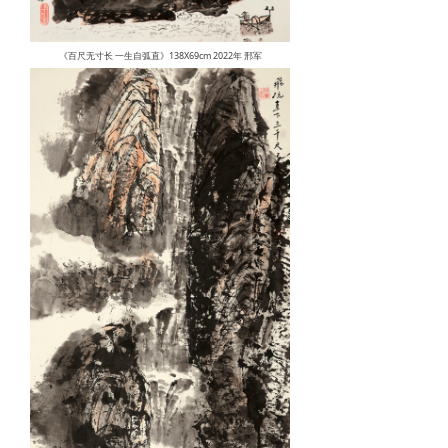
《百尺无寸长 一生自弧直》138X69cm 2022年 邢军