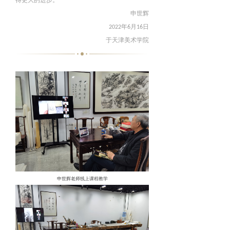
得更大的进步。
申世辉
年
月
日
2022
6
16
于天津美术学院
申世辉老师
线上课程教学