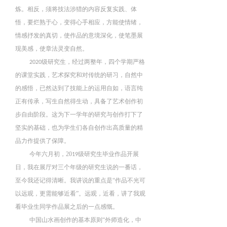
炼。
相反
，
须将技法涉猎的内容反复实践、
体
悟
，要
烂熟于心
，
变得心手相应
，
方能使情绪
，
情感抒发的真切，使
作品的意境深化
，使
笔墨展
现美感
，使
章法灵变自然。
级研究生
，
经过两整年
，
四个学期严格
2020
的课堂实践
，
艺术探究和对传统的研习
，
自然中
的感悟
，
已然达到了技能上的运用自如
，
语言纯
正有传承
，
写生自然得生动，具备了艺术创作初
步自由阶段
。
这为下一学年的研究与创作打下了
坚实的基础，也为学生们各自创作出高质量的精
品力作提供了保障
。
今年六月初，20
级研究生毕业作品开展
19
日
，
我在展厅对三个年级的研究生说的一番话，
至今我还记得清晰
。
我讲说的重点是
“作品不光可
以远观
，
更需能够近看
”
。
远观
，
近看，讲了我观
看毕业生同学作品展之后的一点感慨
。
中国山水画创作的基本原则
“外师造化
，
中