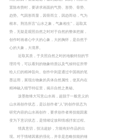
置陈布势时
，
要讲求画面的气势
、
形势
、
骨势
、
趋势
。
气因形而显
，
因骨而立，
因趋而动
，
气为
根本。
荆浩所言
“山水之象
，
气象相生
”，
远取其
势
，
无疑是观照自然之时对于自然的整体把握，
创作时画者心中大的心象
，
大的胸怀
，
是自然于
心的大象
，
大境界
。
近取其质
，于关照自然之时的地貌特别的节
理符号，可以看到的物象特质以及气候特征所带
给人们的精神旨向。创作中
则是通过中国画的笔
墨运用
，
展现出物象的具体自然属性，使其内在
精神融入
细节特征里，
揭示自然之奥秘
。
泼墨散锋大写意山水画
，
超脱于一般意义的
山水画创作状态
，
是以创作者“人”的创作状态为
研究内容的山水画创作
，
要求创作者将技能因素
变为下意识状态，是情绪绽放和情感抒发过程
。
情真意切
，
技法超妙
，
方能有好作品的出
现
。
对于情绪因素的强化
，
并非是忽略技能的锤