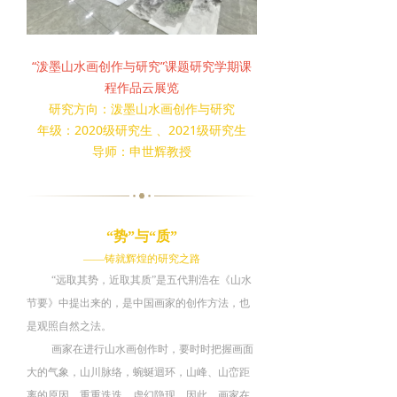
“泼墨山水画创作与研究”课题研究学期课
程作品云展览
研究方向：泼墨山水画创作与研究
年级：2020级研究生 、2021级研究生
导师：申世辉教授
“
势
”与“质”
——铸就辉煌的研究之路
“远取其势
，
近取其质
”是五代荆浩在
《
山水
节要
》
中提出来的
，
是中国画家的创作方法
，
也
是观照自然之法
。
画家在进行山水画创作时
，
要时时把握画面
大的气象，
山川脉络
，
蜿蜒迴环
，
山峰、山峦距
离的原因
，
重重迭迭
，
虚幻隐现。
因此
，
画家在