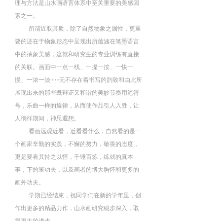
理与方法是山水画语言体系中至关重要的美感因
素之一
。
所谓近取其质
，
除了自然物象之属性
，
更重
要的还在于物象形态中呈现出所蕴涵在笔墨语言
中的抽象美感，这就和研究生的专业训练有直接
的关联
。画面中
一点一线
、
一提一按
、
一快一
慢
、
一浓一淡
无不存在着书写的韵致和由此
所
······
展现出来的那些既辩证又和谐的美妙节奏用笔符
号
，
乐曲一样的
旋律
，从
而使作品引人入胜
，让
人徜徉
期间
，
神思遐想
。
看画远观近看，
近看看什么
，
自然看的是一
个画家辛勤的实践
，
不懈的努力
，
敬畏的态度
，
更是要看其持之以恒
，
千锤百炼，练就的真本
事
，下的
笨功夫，以及画者的博大胸怀和更多的
画外功夫。
学期已经结束，祝同学们在新的学年里，创
作出更多的精品力作，山水画研究稳步深入，取