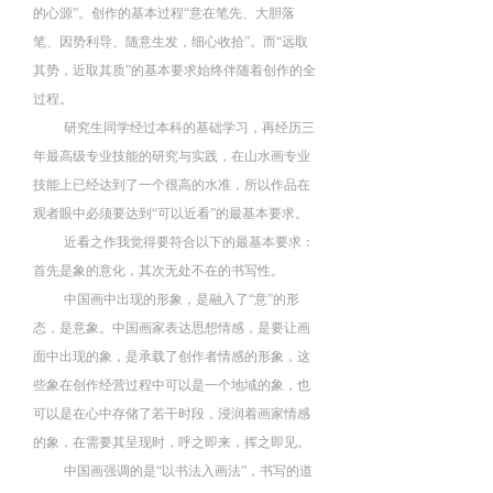
的心源
”
。
创作的基本过程
“意在笔先、
大胆落
笔、
因势利导、
随意生发，细心收拾
”
。
而
“远取
其势
，
近取其质”的基本要求始终伴随着创作的全
过程
。
研究生同学经过本科的
基础学习
，
再经历三
年最高级专业技能的研究与实践
，
在山水画专业
技能上已经达到了一个很高的水准
，所以
作品在
观者眼中必须要达到
“可以近看”的最基本要求
。
近看之作我觉得要符合以下的最基本要求
：
首先是象的意化，其次
无处不在的书写性。
中国画中出现的形象
，
是融入了“意”的形
态，是意象。
中国画家表达思想情感
，
是要让画
面中出现的象，是承载了创作者情感的形象
，
这
些象在创作经营过程中可以是一个地域的象
，
也
可以是在心中存储了若干时段，浸润着画家情感
的象
，
在需要其呈现时
，呼
之即来
，
挥之即见
。
中国画强调的是
“以书法入画法”
，
书写的道